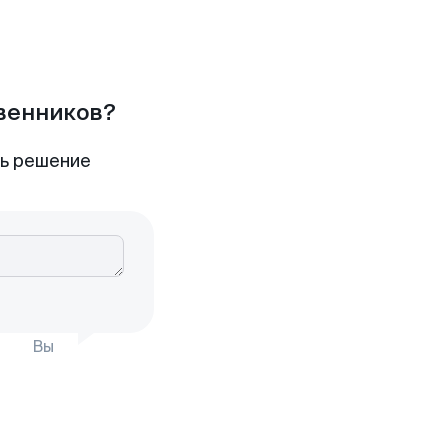
твенников?
ть решение
Вы