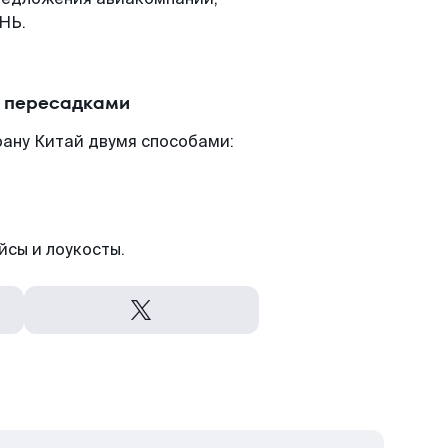
НЬ.
с пересадками
рану Китай двумя способами:
йсы и лоукосты.