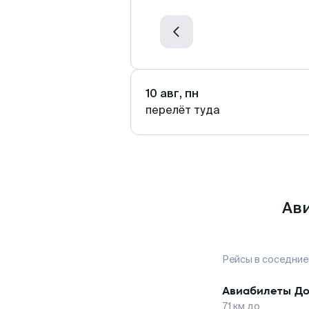
10 авг, пн
перелёт туда
Ави
Рейсы в соседние
Авиабилеты
До
71
км до