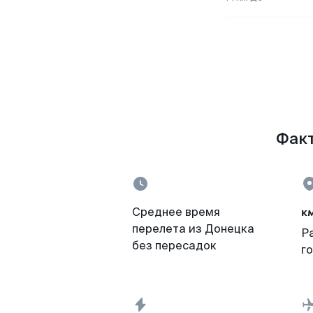
Факт
к
Среднее время
перелета из Донецка
Р
без пересадок
г