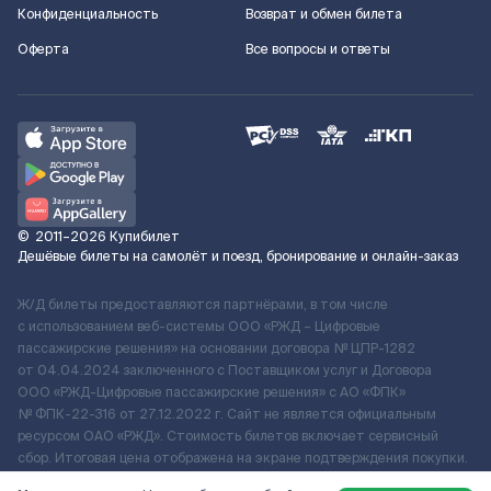
Конфиденциальность
Возврат и обмен билета
Оферта
Все вопросы и ответы
©
2011–2026
Купибилет
Дешёвые билеты на самолёт и поезд, бронирование и онлайн-заказ
Ж/Д билеты предоставляются партнёрами, в том числе
с использованием веб-системы ООО «РЖД – Цифровые
пассажирские решения» на основании договора № ЦПР-1282
от 04.04.2024 заключенного с Поставщиком услуг и Договора
ООО «РЖД-Цифровые пассажирские решения» c АО «ФПК»
№ ФПК-22-316 от 27.12.2022 г. Сайт не является официальным
ресурсом ОАО «РЖД». Стоимость билетов включает сервисный
сбор. Итоговая цена отображена на экране подтверждения покупки.
По вопросам рассмотрения обращений, жалоб, претензий граждан