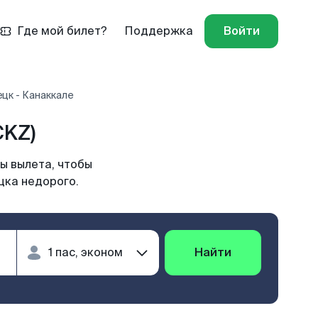
Где мой билет?
Поддержка
Войти
цк - Канаккале
CKZ)
ы вылета, чтобы
цка недорого.
Найти