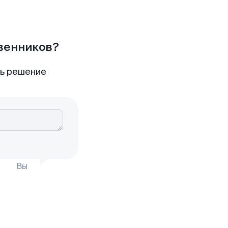
твенников?
ть решение
Вы