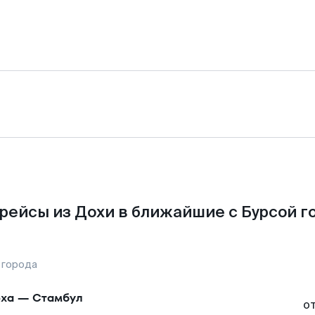
рейсы из Дохи в ближайшие с Бурсой г
 города
ха
—
Стамбул
о