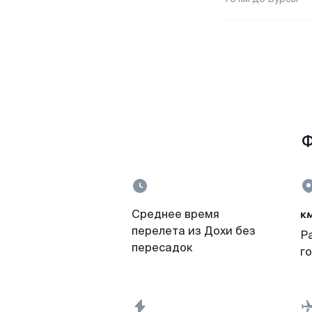
Ф
к
Среднее время
перелета из Дохи без
Р
пересадок
г