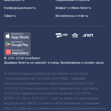
Безопасность
Оформление и покупка
Конфиденциальность
Возврат и обмен билета
Оферта
Все вопросы и ответы
©
2011–2026
Купибилет
Дешёвые билеты на самолёт и поезд, бронирование и онлайн-заказ
Ж/Д билеты предоставляются партнёрами, в том числе
с использованием веб-системы ООО «РЖД – Цифровые
пассажирские решения» на основании договора № ЦПР-1282
от 04.04.2024 заключенного с Поставщиком услуг и Договора
ООО «РЖД-Цифровые пассажирские решения» c АО «ФПК»
№ ФПК-22-316 от 27.12.2022 г. Сайт не является официальным
ресурсом ОАО «РЖД». Стоимость билетов включает сервисный
сбор. Итоговая цена отображена на экране подтверждения покупки.