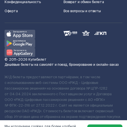
Конфиденциальность
Возврат и обмен билета
Оферта
Все вопросы и ответы
©
2011–2026
Купибилет
Дешёвые билеты на самолёт и поезд, бронирование и онлайн-заказ
Ж/Д билеты предоставляются партнёрами, в том числе
с использованием веб-системы ООО «РЖД – Цифровые
пассажирские решения» на основании договора № ЦПР-1282
от 04.04.2024 заключенного с Поставщиком услуг и Договора
ООО «РЖД-Цифровые пассажирские решения» c АО «ФПК»
№ ФПК-22-316 от 27.12.2022 г. Сайт не является официальным
ресурсом ОАО «РЖД». Стоимость билетов включает сервисный
сбор. Итоговая цена отображена на экране подтверждения покупки.
По вопросам рассмотрения обращений, жалоб, претензий граждан
Мы используем cookies для более удобной