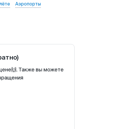
лёте
Аэропорты
ратно)
 цене🙌. Также вы можете
звращения