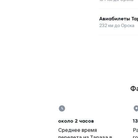
Авиабилеты
Та
232
км до
Орска
Фа
около 2 часов
13
Среднее время
Р
перелета из Тараза в
г