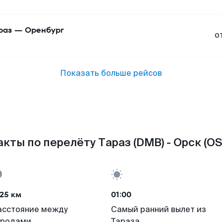
раз
—
Оренбург
о
Показать больше рейсов
кты по перелёту Тараз (DMB) - Орск (O
25 км
01:00
асстояние между
Самый ранний вылет из
ородами
Тараза