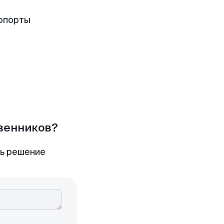
опорты
твенников?
ть решение