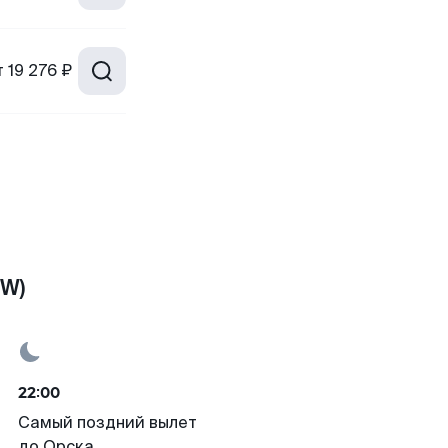
т
19 276 ₽
SW)
22:00
Самый поздний вылет
до Орска