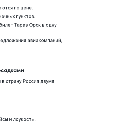
аются по цене.
нечных пунктов.
билет Тараз Орск в одну
редложения авиакомпаний,
ресадками
 в страну Россия двумя
йсы и лоукосты.