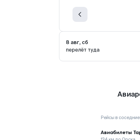
8 авг, сб
перелёт туда
Авиар
Рейсы в соседние
Авиабилеты
Та
134
км до
Орска