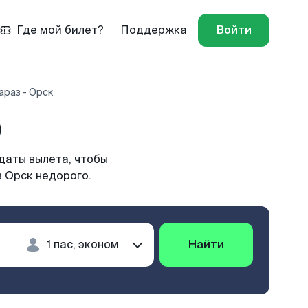
Где мой билет?
Поддержка
Войти
араз - Орск
)
даты вылета, чтобы
в Орск недорого.
Найти