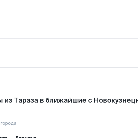
 из Тараза в ближайшие с Новокузнец
 города
раз
—
Барнаул