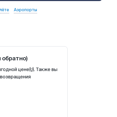
лёте
Аэропорты
и обратно)
ыгодной цене🙌. Также вы
у возвращения