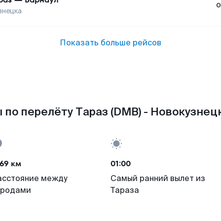
о
знецка
Показать больше рейсов
 по перелёту Тараз (DMB) - Новокузнецк
69 км
01:00
асстояние между
Самый ранний вылет из
ородами
Тараза