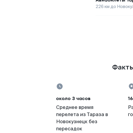
226
км до
Новоку
Факты
около 3 часов
16
Среднее время
Р
перелета из Тараза в
г
Новокузнецк без
пересадок