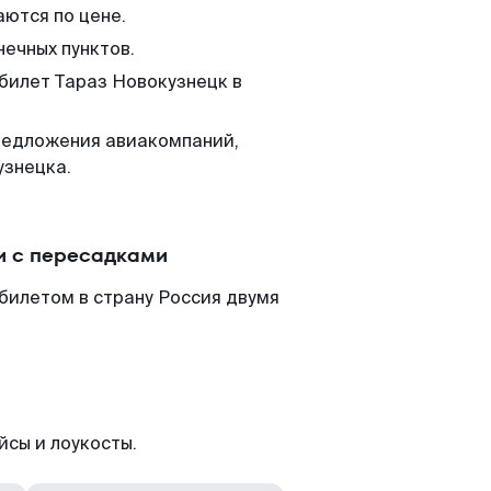
аются по цене.
нечных пунктов.
 билет Тараз Новокузнецк в
редложения авиакомпаний,
узнецка.
и с пересадками
билетом в страну Россия двумя
йсы и лоукосты.