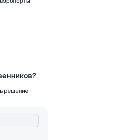
 аэропорты
твенников?
ть решение