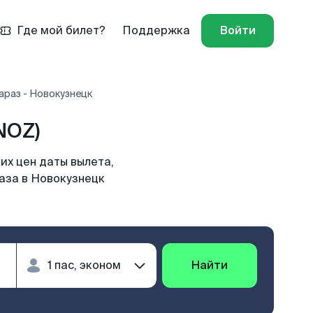
Где мой билет?
Поддержка
Войти
араз - Новокузнецк
NOZ)
их цен даты вылета,
раза в Новокузнецк
Найти