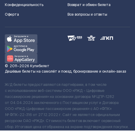
Конфиденциальность
Возврат и обмен билета
Оферта
Все вопросы и ответы
©
2011–2026
Купибилет
Дешёвые билеты на самолёт и поезд, бронирование и онлайн-заказ
Ж/Д билеты предоставляются партнёрами, в том числе
с использованием веб-системы ООО «РЖД – Цифровые
пассажирские решения» на основании договора № ЦПР-1282
от 04.04.2024 заключенного с Поставщиком услуг и Договора
ООО «РЖД-Цифровые пассажирские решения» c АО «ФПК»
№ ФПК-22-316 от 27.12.2022 г. Сайт не является официальным
ресурсом ОАО «РЖД». Стоимость билетов включает сервисный
сбор. Итоговая цена отображена на экране подтверждения покупки.
По вопросам рассмотрения обращений, жалоб, претензий граждан