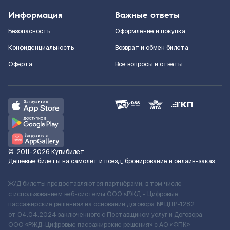
Информация
Важные ответы
Безопасность
Оформление и покупка
Конфиденциальность
Возврат и обмен билета
Оферта
Все вопросы и ответы
©
2011–2026
Купибилет
Дешёвые билеты на самолёт и поезд, бронирование и онлайн-заказ
Ж/Д билеты предоставляются партнёрами, в том числе
с использованием веб-системы ООО «РЖД – Цифровые
пассажирские решения» на основании договора № ЦПР-1282
от 04.04.2024 заключенного с Поставщиком услуг и Договора
ООО «РЖД-Цифровые пассажирские решения» c АО «ФПК»