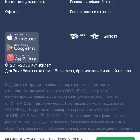
Конфиденциальность
Возврат и обмен билета
Оферта
Все вопросы и ответы
©
2011–2026
Купибилет
Дешёвые билеты на самолёт и поезд, бронирование и онлайн-заказ
Ж/Д билеты предоставляются партнёрами, в том числе
с использованием веб-системы ООО «РЖД – Цифровые
пассажирские решения» на основании договора № ЦПР-1282
от 04.04.2024 заключенного с Поставщиком услуг и Договора
ООО «РЖД-Цифровые пассажирские решения» c АО «ФПК»
№ ФПК-22-316 от 27.12.2022 г. Сайт не является официальным
ресурсом ОАО «РЖД». Стоимость билетов включает сервисный
сбор. Итоговая цена отображена на экране подтверждения покупки.
По вопросам рассмотрения обращений, жалоб, претензий граждан
Мы используем cookies для более удобной