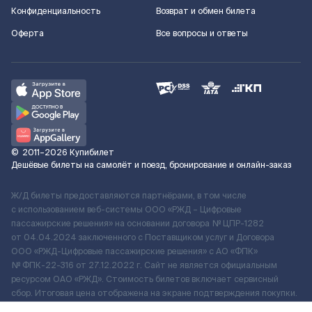
Конфиденциальность
Возврат и обмен билета
Оферта
Все вопросы и ответы
©
2011–2026
Купибилет
Дешёвые билеты на самолёт и поезд, бронирование и онлайн-заказ
Ж/Д билеты предоставляются партнёрами, в том числе
с использованием веб-системы ООО «РЖД – Цифровые
пассажирские решения» на основании договора № ЦПР-1282
от 04.04.2024 заключенного с Поставщиком услуг и Договора
ООО «РЖД-Цифровые пассажирские решения» c АО «ФПК»
№ ФПК-22-316 от 27.12.2022 г. Сайт не является официальным
ресурсом ОАО «РЖД». Стоимость билетов включает сервисный
сбор. Итоговая цена отображена на экране подтверждения покупки.
По вопросам рассмотрения обращений, жалоб, претензий граждан