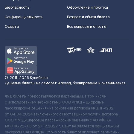
Безопасность
Оформление и покупка
Конфиденциальность
Возврат и обмен билета
Оферта
Все вопросы и ответы
©
2011–2026
Купибилет
Дешёвые билеты на самолёт и поезд, бронирование и онлайн-заказ
Ж/Д билеты предоставляются партнёрами, в том числе
с использованием веб-системы ООО «РЖД – Цифровые
пассажирские решения» на основании договора № ЦПР-1282
от 04.04.2024 заключенного с Поставщиком услуг и Договора
ООО «РЖД-Цифровые пассажирские решения» c АО «ФПК»
№ ФПК-22-316 от 27.12.2022 г. Сайт не является официальным
ресурсом ОАО «РЖД». Стоимость билетов включает сервисный