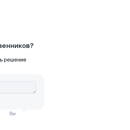
твенников?
ть решение
Вы