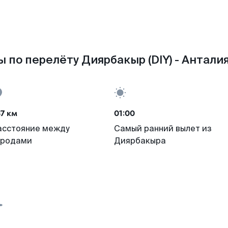
 по перелёту Диярбакыр (DIY) - Анталия
7 км
01:00
асстояние между
Самый ранний вылет из
ородами
Диярбакыра