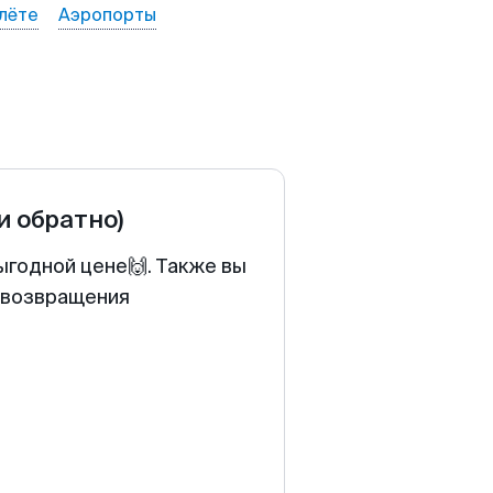
лёте
Аэропорты
и обратно)
ыгодной цене🙌. Также вы
у возвращения