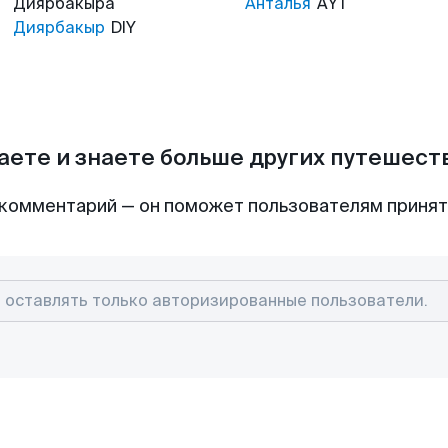
Диярбакыра
Анталья
AYT
Диярбакыр
DIY
аете и знаете больше других путешес
комментарий — он поможет пользователям приня