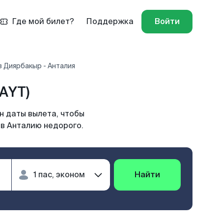
Где мой билет?
Поддержка
Войти
 Диярбакыр - Анталия
AYT)
н даты вылета, чтобы
 в Анталию недорого.
Найти