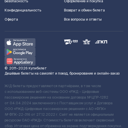
Безопасность
Оформление и покупка
Конфиденциальность
Возврат и обмен билета
Оферта
Все вопросы и ответы
©
2011–2026
Купибилет
Дешёвые билеты на самолёт и поезд, бронирование и онлайн-заказ
Ж/Д билеты предоставляются партнёрами, в том числе
с использованием веб-системы ООО «РЖД – Цифровые
пассажирские решения» на основании договора № ЦПР-1282
от 04.04.2024 заключенного с Поставщиком услуг и Договора
ООО «РЖД-Цифровые пассажирские решения» c АО «ФПК»
№ ФПК-22-316 от 27.12.2022 г. Сайт не является официальным
ресурсом ОАО «РЖД». Стоимость билетов включает сервисный
сбор. Итоговая цена отображена на экране подтверждения покупки.