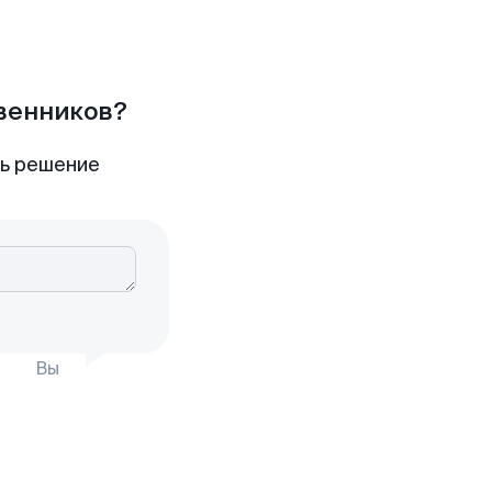
твенников?
ть решение
Вы