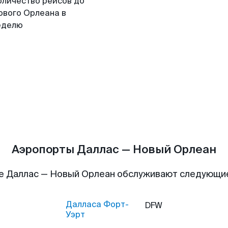
оличество рейсов до
ового Орлеана в
еделю
Аэропорты Даллас — Новый Орлеан
е Даллас — Новый Орлеан обслуживают следующи
Далласа Форт-
DFW
Уэрт