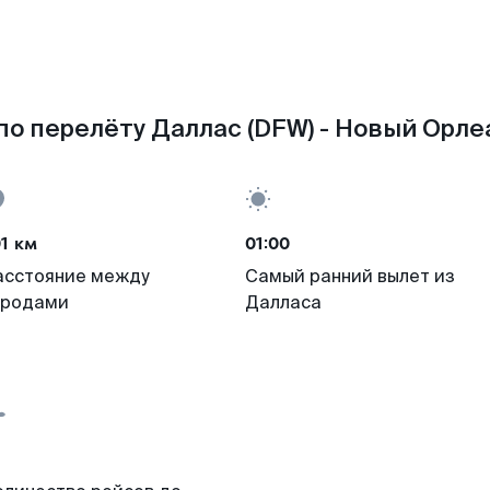
о перелёту Даллас (DFW) - Новый Орле
1 км
01:00
асстояние между
Самый ранний вылет из
ородами
Далласа