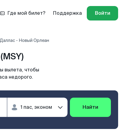
Где мой билет?
Поддержка
Войти
 Даллас - Новый Орлеан
(MSY)
ы вылета, чтобы
аса недорого.
Найти