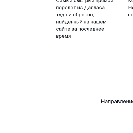
Самый быстрый прямой
К
перелет из Далласа
Н
туда и обратно,
н
найденный на нашем
сайте за последнее
время
Направлени