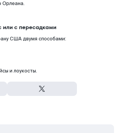
о Орлеана.
 или с пересадками
рану США двумя способами:
йсы и лоукосты.