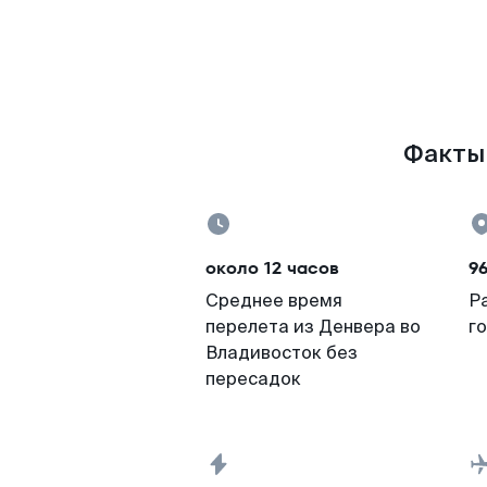
Факты 
около 12 часов
96
Среднее время
Р
перелета из Денвера во
г
Владивосток без
пересадок