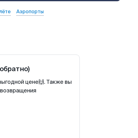
лёте
Аэропорты
 обратно)
выгодной цене🙌. Также вы
у возвращения