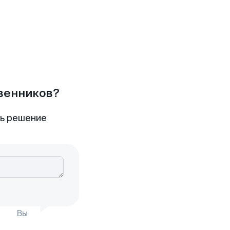
твенников?
ть решение
Вы