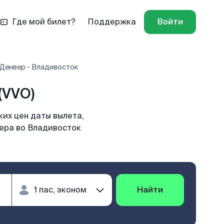
Где мой билет?
Поддержка
Войти
 Денвер - Владивосток
(VVO)
их цен даты вылета,
вера во Владивосток
Найти