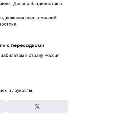
 билет Денвер Владивосток в
редложения авиакомпаний,
востока.
или с пересадками
виабилетом в страну Россия
йсы и лоукосты.