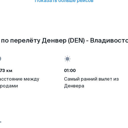
Показать больше рейсов
по перелёту Денвер (DEN) - Владивосто
73 км
01:00
асстояние между
Самый ранний вылет из
ородами
Денвера