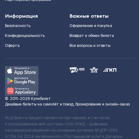
Информация
Важные ответы
Безопасность
Оформление и покупка
Конфиденциальность
Возврат и обмен билета
Оферта
Все вопросы и ответы
©
2011–2026
Купибилет
Дешёвые билеты на самолёт и поезд, бронирование и онлайн-заказ
Ж/Д билеты предоставляются партнёрами, в том числе
с использованием веб-системы ООО «РЖД – Цифровые
пассажирские решения» на основании договора № ЦПР-1282
от 04.04.2024 заключенного с Поставщиком услуг и Договора