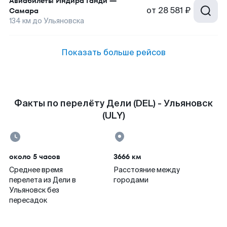
Авиабилеты
Индира Ганди
—
от
28 581 ₽
Самара
134
км до
Ульяновска
Показать больше рейсов
Факты по перелёту Дели (DEL) - Ульяновск
(ULY)
около 5 часов
3666 км
Среднее время
Расстояние между
перелета из Дели в
городами
Ульяновск без
пересадок