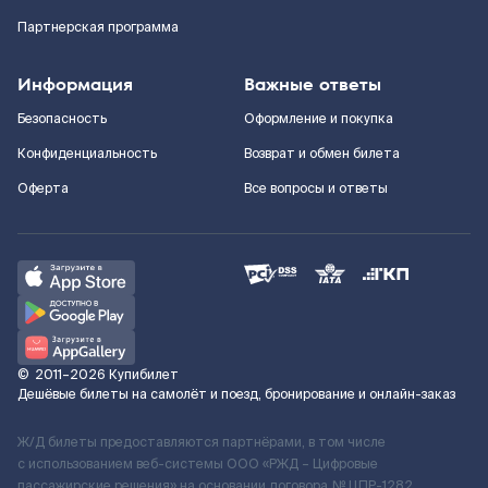
Партнерская программа
Информация
Важные ответы
Безопасность
Оформление и покупка
Конфиденциальность
Возврат и обмен билета
Оферта
Все вопросы и ответы
©
2011–2026
Купибилет
Дешёвые билеты на самолёт и поезд, бронирование и онлайн-заказ
Ж/Д билеты предоставляются партнёрами, в том числе
с использованием веб-системы ООО «РЖД – Цифровые
пассажирские решения» на основании договора № ЦПР-1282