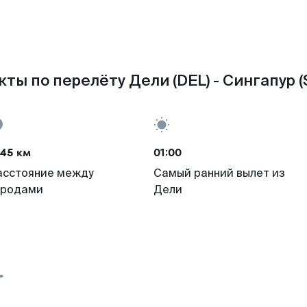
ты по перелёту Дели (DEL) - Сингапур (
145 км
01:00
асстояние между
Самый ранний вылет из
ородами
Дели