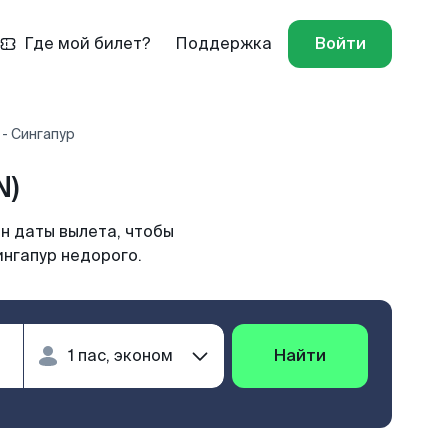
Где мой билет?
Поддержка
Войти
- Сингапур
N)
н даты вылета, чтобы
ингапур недорого.
Найти