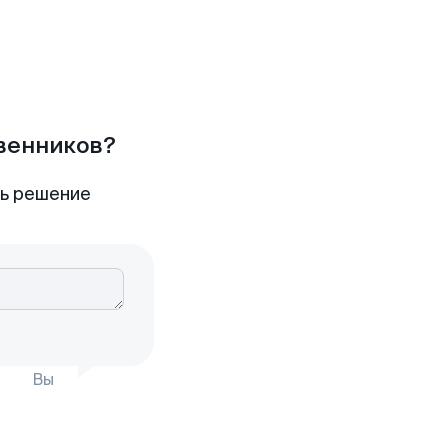
твенников?
ть решение
Вы