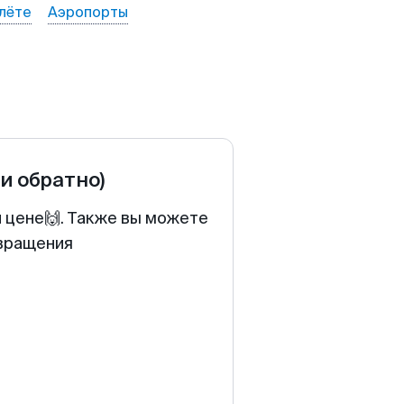
лёте
Аэропорты
 и обратно)
й цене🙌. Также вы можете
звращения