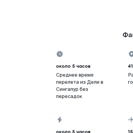
Фак
около 5 часов
4
Среднее время
Р
перелета из Дели в
г
Сингапур без
пересадок
около 5 часов
15