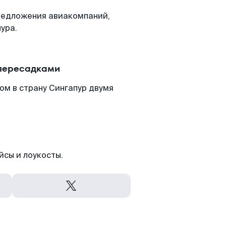
редложения авиакомпаний,
ура.
 пересадками
ом в страну Сингапур двумя
йсы и лоукосты.