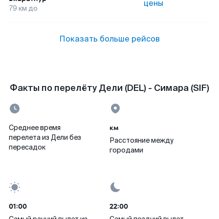
цены
79
км до
Показать больше рейсов
Факты по перелёту Дели (DEL) - Симара (SIF)
км
Среднее время
перелета из Дели без
Расстояние между
пересадок
городами
01:00
22:00