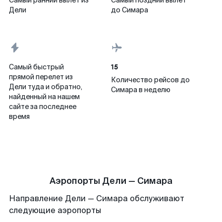
Самый ранний вылет из
Самый поздний вылет
Дели
до Симара
15
Самый быстрый
прямой перелет из
Количество рейсов до
Дели туда и обратно,
Симара в неделю
найденный на нашем
сайте за последнее
время
Аэропорты Дели — Симара
Направление Дели — Симара обслуживают
следующие аэропорты