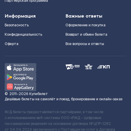
Партнерская программа
Информация
Важные ответы
Безопасность
Оформление и покупка
Конфиденциальность
Возврат и обмен билета
Оферта
Все вопросы и ответы
©
2011–2026
Купибилет
Дешёвые билеты на самолёт и поезд, бронирование и онлайн-заказ
Ж/Д билеты предоставляются партнёрами, в том числе
с использованием веб-системы ООО «РЖД – Цифровые
пассажирские решения» на основании договора № ЦПР-1282
от 04.04.2024 заключенного с Поставщиком услуг и Договора