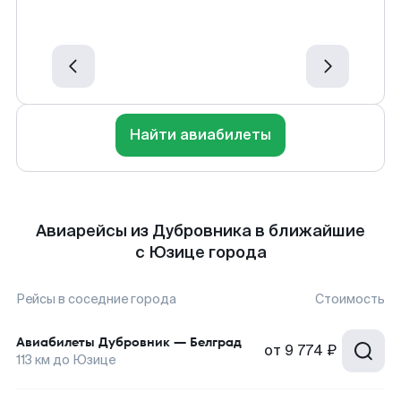
Найти авиабилеты
Авиарейсы из Дубровника в ближайшие
с Юзице города
Рейсы в соседние города
Стоимость
Авиабилеты
Дубровник
—
Белград
от
9 774 ₽
113
км до
Юзице