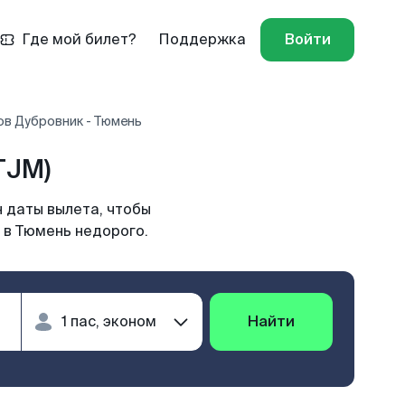
Где мой билет?
Поддержка
Войти
ов Дубровник - Тюмень
TJM)
 даты вылета, чтобы
 в Тюмень недорого.
Найти