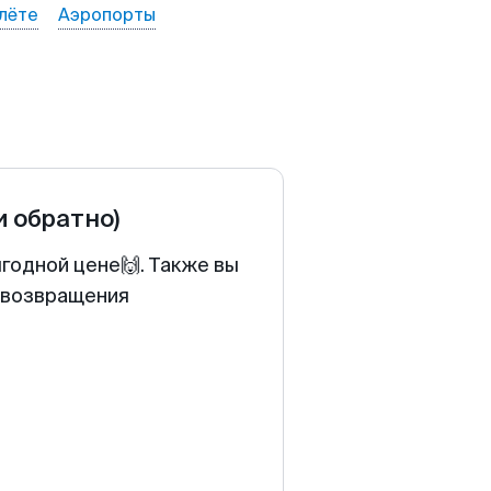
лёте
Аэропорты
и обратно)
годной цене🙌. Также вы
у возвращения