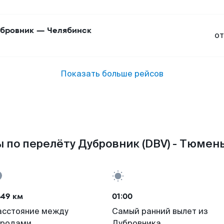
бровник
—
Челябинск
от
Показать больше рейсов
 по перелёту Дубровник (DBV) - Тюмень
649 км
01:00
асстояние между
Самый ранний вылет из
ородами
Дубровника