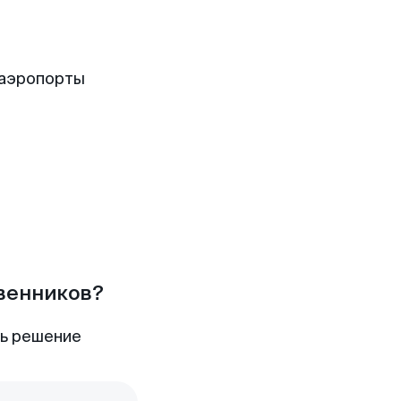
 аэропорты
твенников?
ть решение