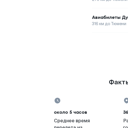
Авиабилеты
Ду
316
км до
Тюмени
Факты
около 5 часов
3
Среднее время
Р
перелета из
г