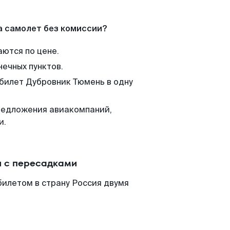
а самолет без комиссии?
аются по цене.
нечных пунктов.
 билет Дубровник Тюмень в одну
редложения авиакомпаний,
и.
и с пересадками
билетом в страну Россия двумя