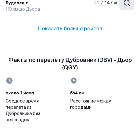
от
7 147 ₽
Будапешт
110
км до
Дьора
Показать больше рейсов
Факты по перелёту Дубровник (DBV) - Дьор
(QGY)
около 1 часа
564 км
Среднее время
Расстояние между
перелета из
городами
Дубровника без
пересадок