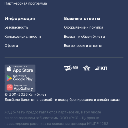
Партнерская программа
Информация
Важные ответы
Безопасность
Оформление и покупка
Конфиденциальность
Возврат и обмен билета
Оферта
Все вопросы и ответы
©
2011–2026
Купибилет
Дешёвые билеты на самолёт и поезд, бронирование и онлайн-заказ
Ж/Д билеты предоставляются партнёрами, в том числе
с использованием веб-системы ООО «РЖД – Цифровые
пассажирские решения» на основании договора № ЦПР-1282