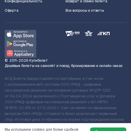
Конфиденциальность
Возврат и обмен билета
Оферта
Все вопросы и ответы
©
2011–2026
Купибилет
Дешёвые билеты на самолёт и поезд, бронирование и онлайн-заказ
Ж/Д билеты предоставляются партнёрами, в том числе
с использованием веб-системы ООО «РЖД – Цифровые
пассажирские решения» на основании договора № ЦПР-1282
от 04.04.2024 заключенного с Поставщиком услуг и Договора
ООО «РЖД-Цифровые пассажирские решения» c АО «ФПК»
№ ФПК-22-316 от 27.12.2022 г. Сайт не является официальным
ресурсом ОАО «РЖД». Стоимость билетов включает сервисный
сбор. Итоговая цена отображена на экране подтверждения покупки.
По вопросам рассмотрения обращений, жалоб, претензий граждан
Мы используем cookies для более удобной