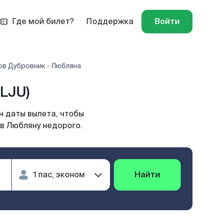
Где мой билет?
Поддержка
Войти
ов Дубровник - Любляна
LJU)
н даты вылета, чтобы
 в Любляну недорого.
Найти