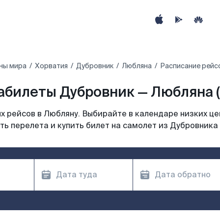
ны мира
Хорватия
Дубровник
Любляна
Расписание рейс
абилеты Дубровник — Любляна (
 рейсов в Любляну. Выбирайте в календаре низких це
ь перелета и купить билет на самолет из Дубровника