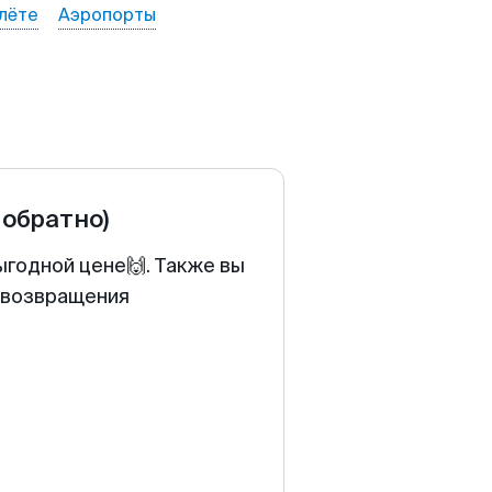
лёте
Аэропорты
 обратно)
ыгодной цене🙌. Также вы
у возвращения