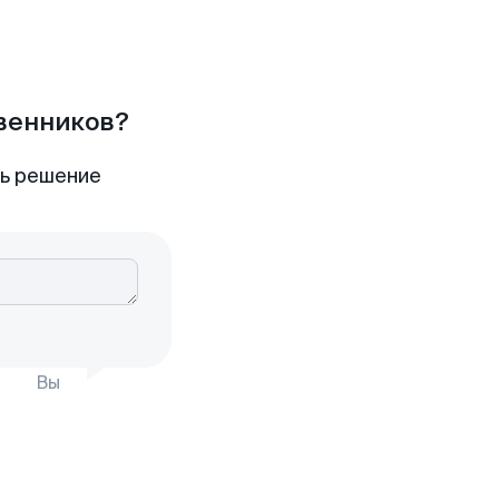
твенников?
ть решение
Вы