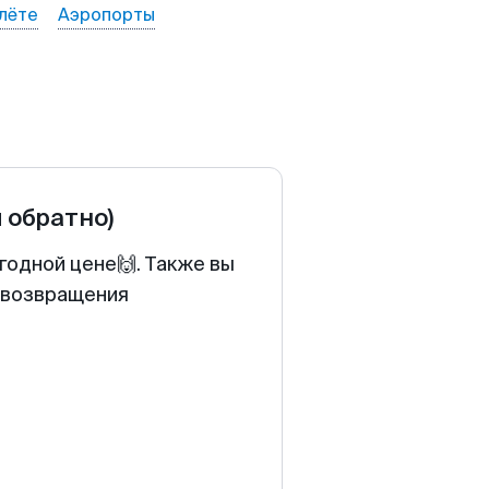
лёте
Аэропорты
и обратно)
годной цене🙌. Также вы
у возвращения