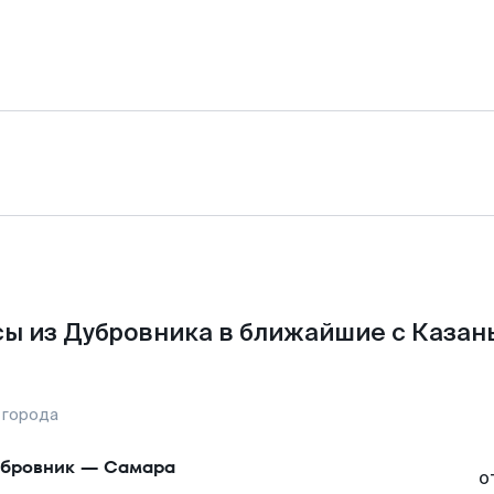
ы из Дубровника в ближайшие с Казан
 города
бровник
—
Самара
о