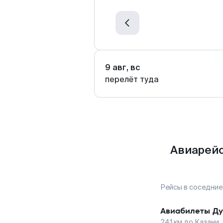
9 авг, вс
перелёт туда
Авиарейс
Рейсы в соседние
Авиабилеты
Ду
241
км до
Казани