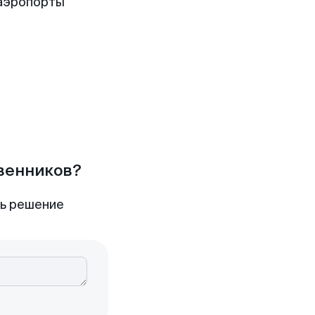
аэропорты
твенников?
ть решение