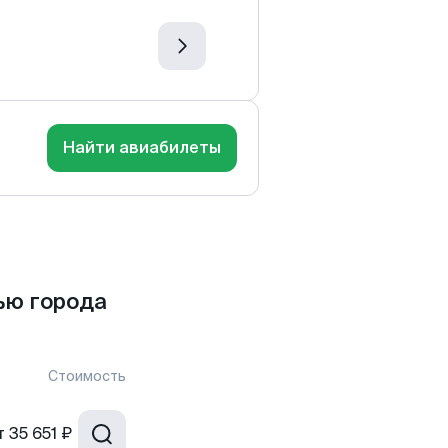
Найти авиабилеты
ью города
Стоимость
т
35 651 ₽