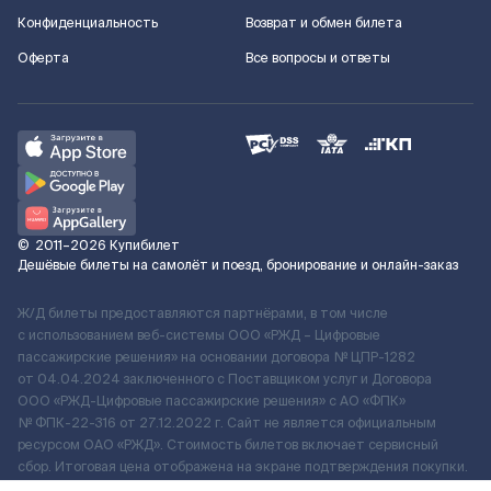
Конфиденциальность
Возврат и обмен билета
Оферта
Все вопросы и ответы
©
2011–2026
Купибилет
Дешёвые билеты на самолёт и поезд, бронирование и онлайн-заказ
Ж/Д билеты предоставляются партнёрами, в том числе
с использованием веб-системы ООО «РЖД – Цифровые
пассажирские решения» на основании договора № ЦПР-1282
от 04.04.2024 заключенного с Поставщиком услуг и Договора
ООО «РЖД-Цифровые пассажирские решения» c АО «ФПК»
№ ФПК-22-316 от 27.12.2022 г. Сайт не является официальным
ресурсом ОАО «РЖД». Стоимость билетов включает сервисный
сбор. Итоговая цена отображена на экране подтверждения покупки.
По вопросам рассмотрения обращений, жалоб, претензий граждан