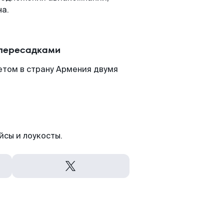
на.
 пересадками
етом в страну Армения двумя
йсы и лоукосты.