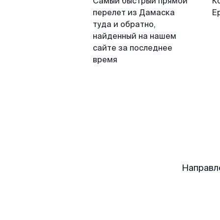
Самый быстрый прямой
К
перелет из Дамаска
Е
туда и обратно,
найденный на нашем
сайте за последнее
время
Направл