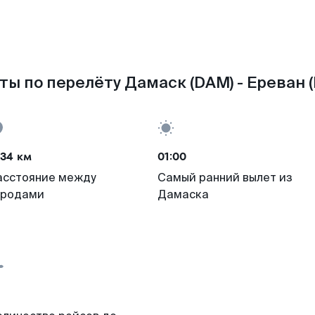
ты по перелёту Дамаск (DAM) - Ереван (
034 км
01:00
асстояние между
Самый ранний вылет из
ородами
Дамаска