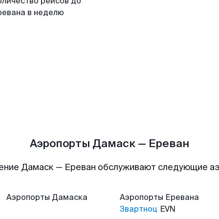
оличество рейсов до
ревана в неделю
Аэропорты Дамаск — Ереван
ение Дамаск — Ереван обслуживают следующие а
Аэропорты
Дамаска
Аэропорты
Еревана
Звартноц
EVN