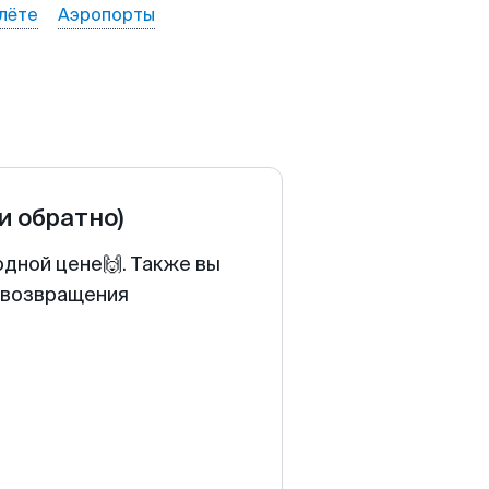
лёте
Аэропорты
 и обратно)
одной цене🙌. Также вы
у возвращения