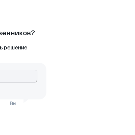
твенников?
ть решение
Вы