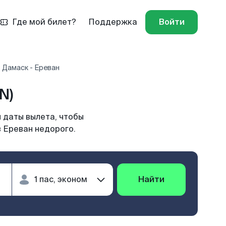
Где мой билет?
Поддержка
Войти
 Дамаск - Ереван
N)
 даты вылета, чтобы
в Ереван недорого.
Найти