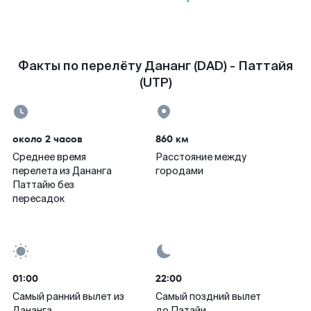
Факты по перелёту Дананг (DAD) - Паттайя
(UTP)
около 2 часов
860 км
Среднее время
Расстояние между
перелета из Дананга
городами
Паттайю без
пересадок
01:00
22:00
Самый ранний вылет из
Самый поздний вылет
Дананга
до Патайи