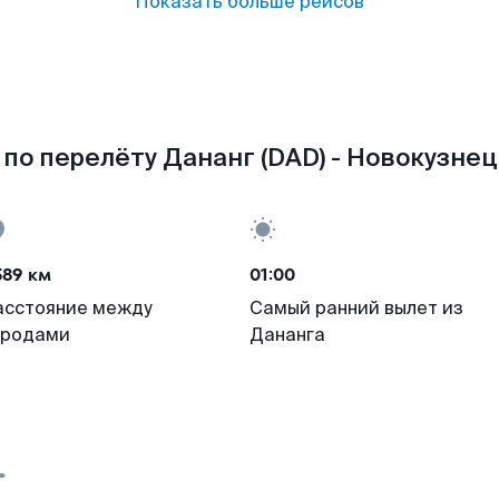
Показать больше рейсов
по перелёту Дананг (DAD) - Новокузнец
589 км
01:00
асстояние между
Самый ранний вылет из
ородами
Дананга