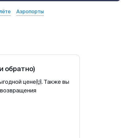
лёте
Аэропорты
 и обратно)
ыгодной цене🙌. Также вы
у возвращения