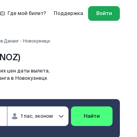
Где мой билет?
Поддержка
Войти
в Дананг - Новокузнецк
(NOZ)
их цен даты вылета,
анга в Новокузнецк
Найти