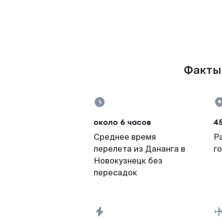
Факты 
около 6 часов
4
Среднее время
Р
перелета из Дананга в
г
Новокузнецк без
пересадок