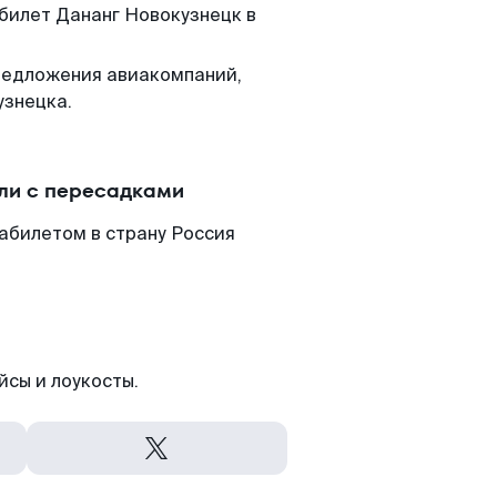
 билет Дананг Новокузнецк в
редложения авиакомпаний,
узнецка.
ли с пересадками
абилетом в страну Россия
йсы и лоукосты.