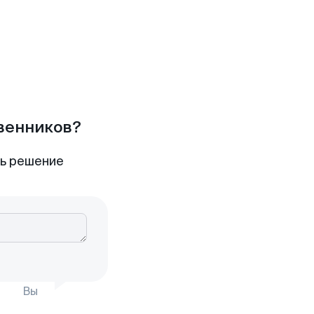
твенников?
ть решение
Вы