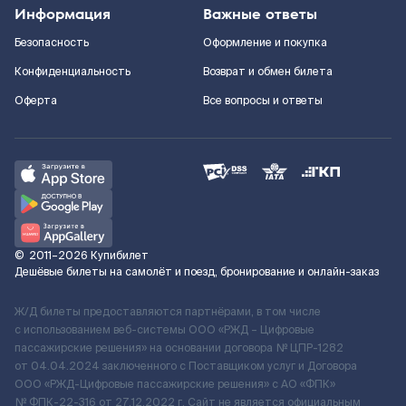
Информация
Важные ответы
Безопасность
Оформление и покупка
Конфиденциальность
Возврат и обмен билета
Оферта
Все вопросы и ответы
©
2011–2026
Купибилет
Дешёвые билеты на самолёт и поезд, бронирование и онлайн-заказ
Ж/Д билеты предоставляются партнёрами, в том числе
с использованием веб-системы ООО «РЖД – Цифровые
пассажирские решения» на основании договора № ЦПР-1282
от 04.04.2024 заключенного с Поставщиком услуг и Договора
ООО «РЖД-Цифровые пассажирские решения» c АО «ФПК»
№ ФПК-22-316 от 27.12.2022 г. Сайт не является официальным