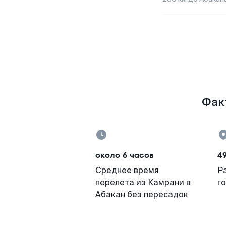
Факт
около 6 часов
4
Среднее время
Р
перелета из Камрани в
г
Абакан без пересадок