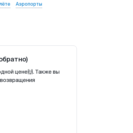
лёте
Аэропорты
 обратно)
одной цене🙌. Также вы
у возвращения