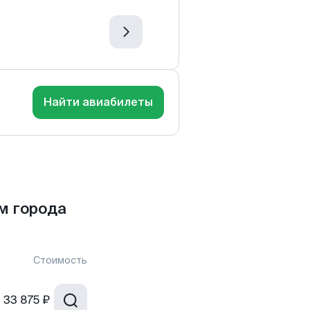
Найти авиабилеты
м города
Стоимость
т
33 875 ₽