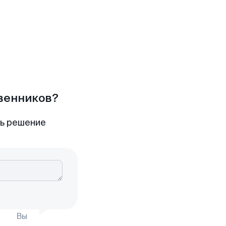
твенников?
ть решение
Вы