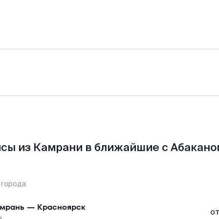
сы из Камрани в ближайшие с Абакано
 города
мрань
—
Красноярск
о
а