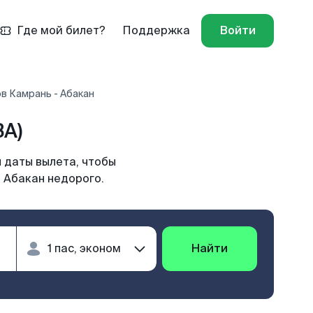
Где мой билет?
Поддержка
Войти
в Камрань - Абакан
BA)
 даты вылета, чтобы
 Абакан недорого.
Найти