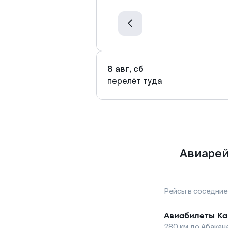
8 авг, сб
перелёт туда
Авиарей
Рейсы в соседние
Авиабилеты
Ка
280
км до
Абакан