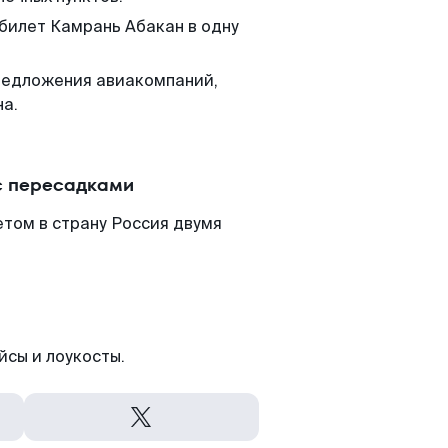
 билет Камрань Абакан в одну
редложения авиакомпаний,
на.
с пересадками
том в страну Россия двумя
йсы и лоукосты.