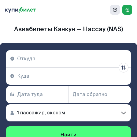
Авиабилеты Канкун — Нассау (NAS)
Найти