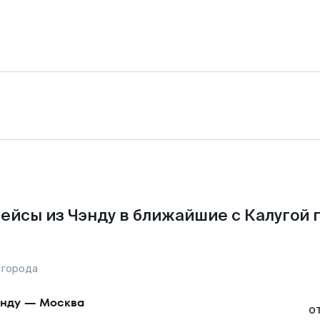
ейсы из Чэнду в ближайшие с Калугой 
 города
нду
—
Москва
о