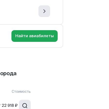
Найти авиабилеты
города
Стоимость
т
22 918 ₽