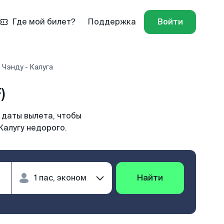
Где мой билет?
Поддержка
Войти
 Чэнду - Калуга
)
 даты вылета, чтобы
Калугу недорого.
Найти