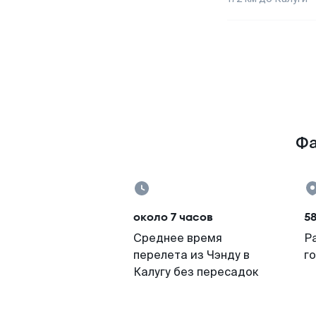
Фа
около 7 часов
5
Среднее время
Р
перелета из Чэнду в
г
Калугу без пересадок