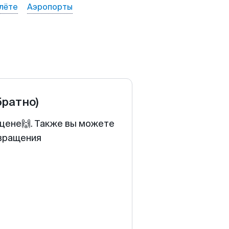
лёте
Аэропорты
братно)
 цене🙌. Также вы можете
звращения