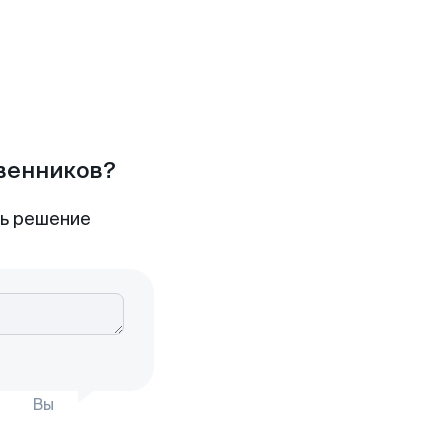
твенников?
ть решение
Вы