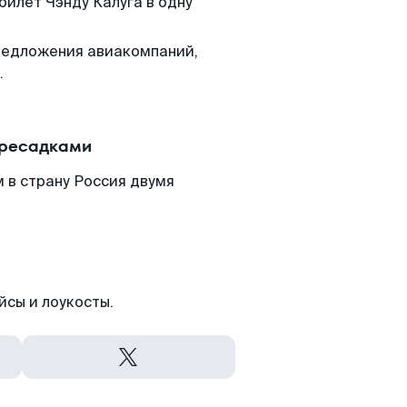
билет Чэнду Калуга в одну
редложения авиакомпаний,
.
ересадками
 в страну Россия двумя
йсы и лоукосты.