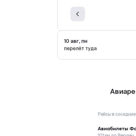
10 авг, пн
перелёт туда
Авиаре
Рейсы в соседние
Авиабилеты
Фо
101
км до
Вероны