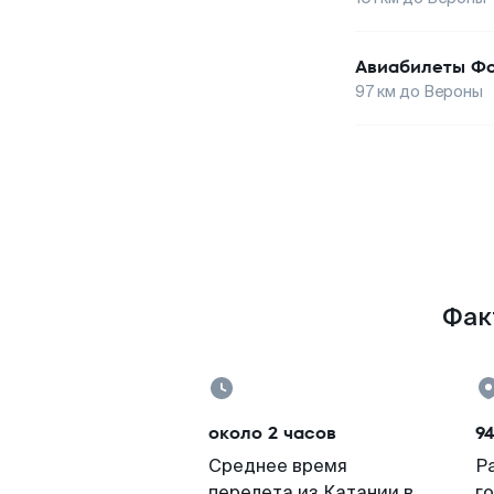
Авиабилеты
Фо
97
км до
Вероны
Факт
около 2 часов
9
Среднее время
Р
перелета из Катании в
г