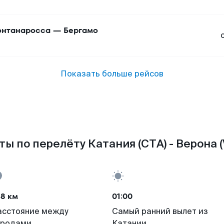
нтанаросса
—
Бергамо
Показать больше рейсов
ы по перелёту Катания (CTA) - Верона 
48 км
01:00
асстояние между
Самый ранний вылет из
ородами
Катании