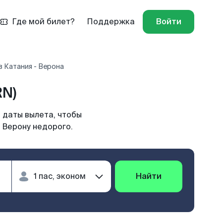
Где мой билет?
Поддержка
Войти
 Катания - Верона
RN)
 даты вылета, чтобы
 Верону недорого.
Найти