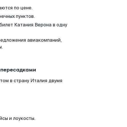
аются по цене.
нечных пунктов.
 билет Катания Верона в одну
редложения авиакомпаний,
ы.
с пересадками
том в страну Италия двумя
йсы и лоукосты.