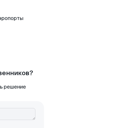
аэропорты
твенников?
ть решение