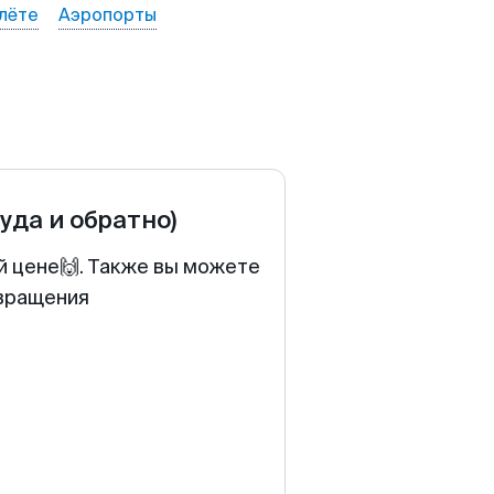
лёте
Аэропорты
туда и обратно)
й цене🙌. Также вы можете
звращения