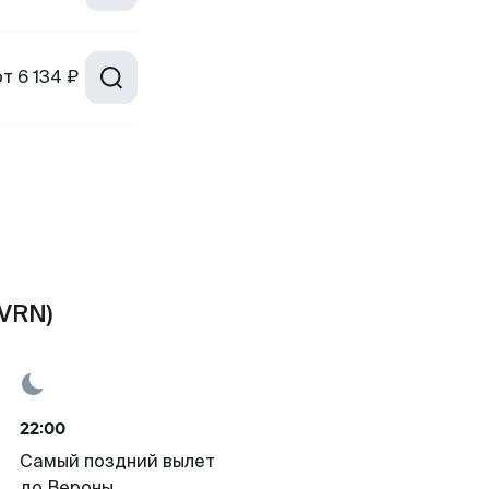
от
6 134 ₽
(VRN)
22:00
Самый поздний вылет
до Вероны