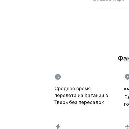
Фак
к
Среднее время
перелета из Катании в
Р
Тверь без пересадок
г