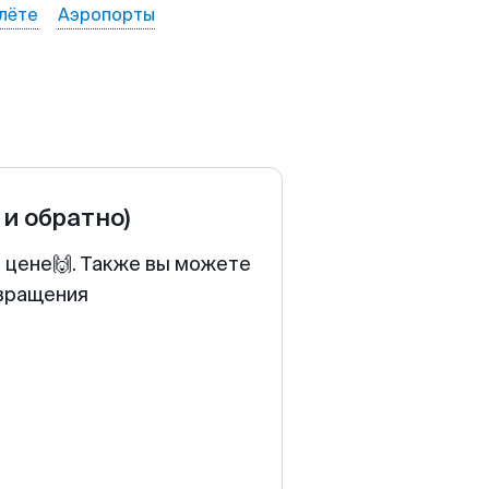
лёте
Аэропорты
 и обратно)
й цене🙌. Также вы можете
звращения