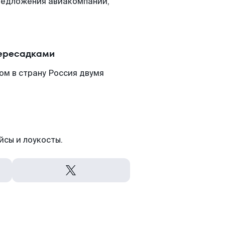
редложения авиакомпаний,
пересадками
ом в страну Россия двумя
йсы и лоукосты.