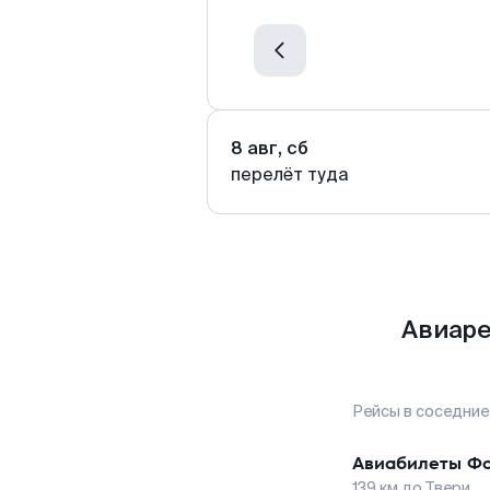
8 авг, сб
перелёт туда
Авиаре
Рейсы в соседние
Авиабилеты
Фо
139
км до
Твери