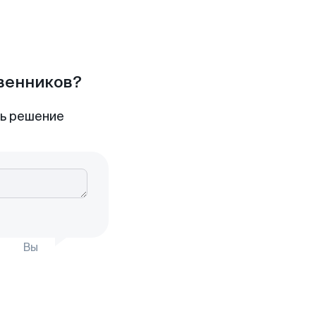
твенников?
ть решение
Вы