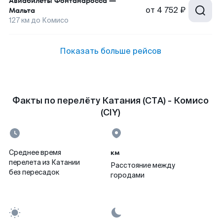
Авиабилеты
Фонтанаросса
—
от
4 752 ₽
Мальта
127
км до
Комисо
Показать больше рейсов
Факты по перелёту Катания (CTA) - Комисо
(CIY)
км
Среднее время
перелета из Катании
Расстояние между
без пересадок
городами