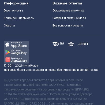
Информация
Важные ответы
Безопасность
Оформление и покупка
Конфиденциальность
Возврат и обмен билета
Оферта
Все вопросы и ответы
©
2011–2026
Купибилет
Дешёвые билеты на самолёт и поезд, бронирование и онлайн-заказ
Ж/Д билеты предоставляются партнёрами, в том числе
с использованием веб-системы ООО «РЖД – Цифровые
пассажирские решения» на основании договора № ЦПР-1282
от 04.04.2024 заключенного с Поставщиком услуг и Договора
ООО «РЖД-Цифровые пассажирские решения» c АО «ФПК»
№ ФПК-22-316 от 27.12.2022 г. Сайт не является официальным