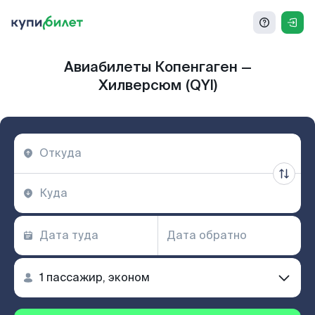
Авиабилеты Копенгаген —
Хилверсюм (QYI)