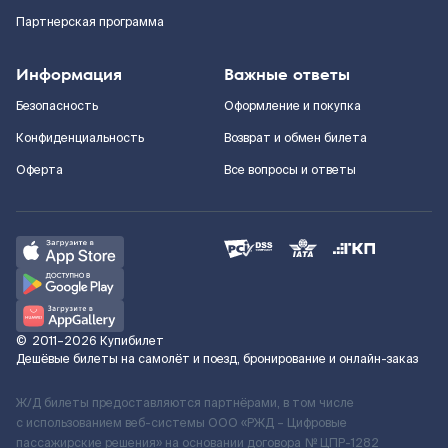
Партнерская программа
Информация
Важные ответы
Безопасность
Оформление и покупка
Конфиденциальность
Возврат и обмен билета
Оферта
Все вопросы и ответы
©
2011–2026
Купибилет
Дешёвые билеты на самолёт и поезд, бронирование и онлайн-заказ
Ж/Д билеты предоставляются партнёрами, в том числе
с использованием веб-системы ООО «РЖД – Цифровые
пассажирские решения» на основании договора № ЦПР-1282