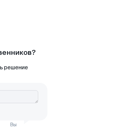
твенников?
ть решение
Вы