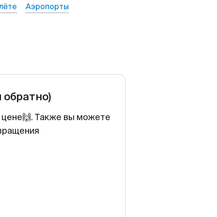
лёте
Аэропорты
и обратно)
й цене🙌. Также вы можете
звращения