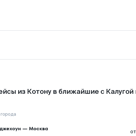
ейсы из Котону в ближайшие с Калугой 
 города
джехоун
—
Москва
от