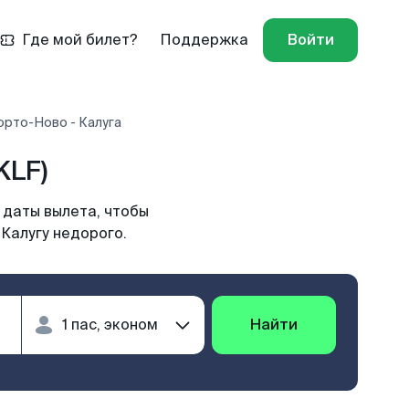
Где мой билет?
Поддержка
Войти
орто-Ново - Калуга
KLF)
 даты вылета, чтобы
 Калугу недорого.
Найти