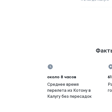
Факты
около 8 часов
61
Среднее время
Р
перелета из Котону в
г
Калугу без пересадок