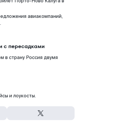
 билет Порто-Ново Калуга в
редложения авиакомпаний,
.
и с пересадками
м в страну Россия двумя
йсы и лоукосты.