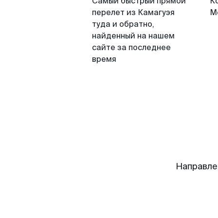
Самый быстрый прямой
К
перелет из Камагуэя
М
туда и обратно,
найденный на нашем
сайте за последнее
время
Направле