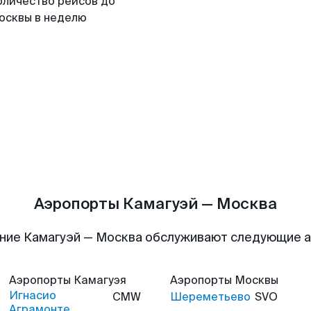
оличество рейсов до
осквы в неделю
Аэропорты Камагуэй — Москва
ние Камагуэй — Москва обслуживают следующие 
Аэропорты
Камагуэя
Аэропорты
Москвы
Игнасио
CMW
Шереметьево
SVO
Аграмонте