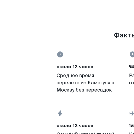
Факты
около 12 часов
9
Среднее время
Р
перелета из Камагуэя в
г
Москву без пересадок
около 12 часов
15