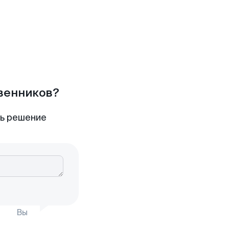
твенников?
ть решение
Вы