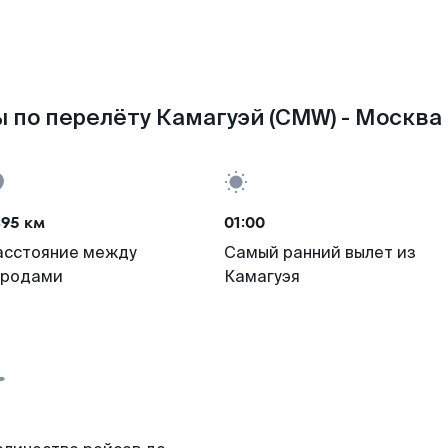
 по перелёту Камагуэй (CMW) - Москва
495 км
01:00
асстояние между
Самый ранний вылет из
ородами
Камагуэя