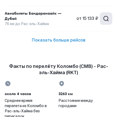
Авиабилеты
Бандаранаайк
—
от
15 133 ₽
Дубай
76
км до
Рас-эль-Хайма
Показать больше рейсов
Факты по перелёту Коломбо (CMB) - Рас-
эль-Хайма (RKT)
около 4 часов
3263 км
Среднее время
Расстояние между
перелета из Коломбо в
городами
Рас-эль-Хайма без
пересадок