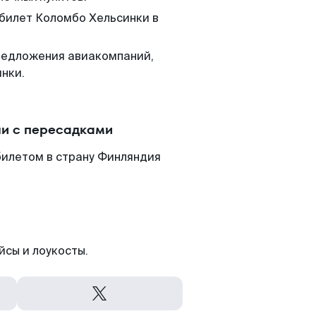
 билет Коломбо Хельсинки в
редложения авиакомпаний,
нки.
ли с пересадками
билетом в страну Финляндия
йсы и лоукосты.