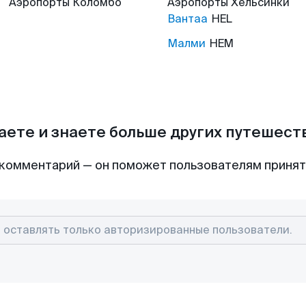
Аэропорты
Коломбо
Аэропорты
Хельсинки
Вантаа
HEL
Малми
HEM
аете и знаете больше других путешес
комментарий — он поможет пользователям приня