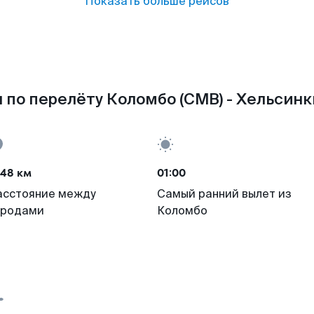
Показать больше рейсов
 по перелёту Коломбо (CMB) - Хельсинки
448 км
01:00
асстояние между
Самый ранний вылет из
ородами
Коломбо