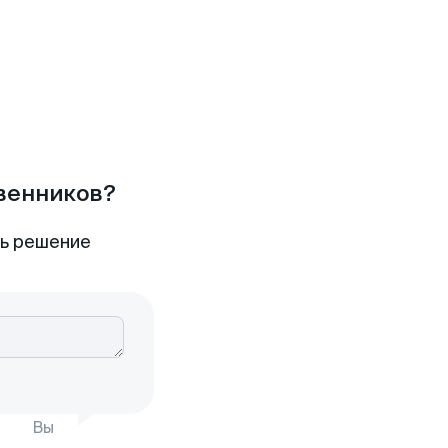
твенников?
ть решение
Вы