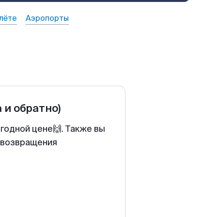
лёте
Аэропорты
а и обратно)
годной цене🙌. Также вы
у возвращения