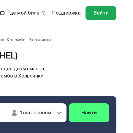
Где мой билет?
Поддержка
Войти
ов Коломбо - Хельсинки
HEL)
х цен даты вылета,
ломбо в Хельсинки
Найти