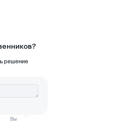
твенников?
ть решение
Вы