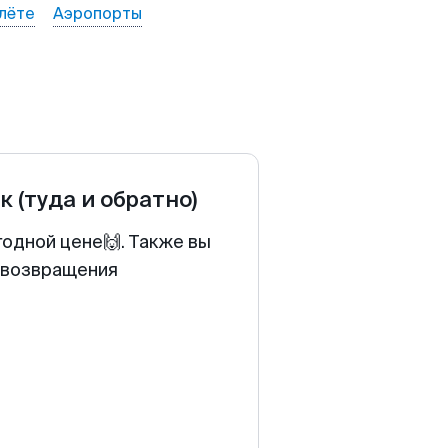
лёте
Аэропорты
ык
(туда и обратно)
годной цене🙌. Также вы
у возвращения