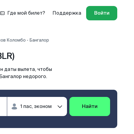
Где мой билет?
Поддержка
Войти
сов Коломбо - Бангалор
BLR)
н даты вылета, чтобы
Бангалор недорого.
Найти