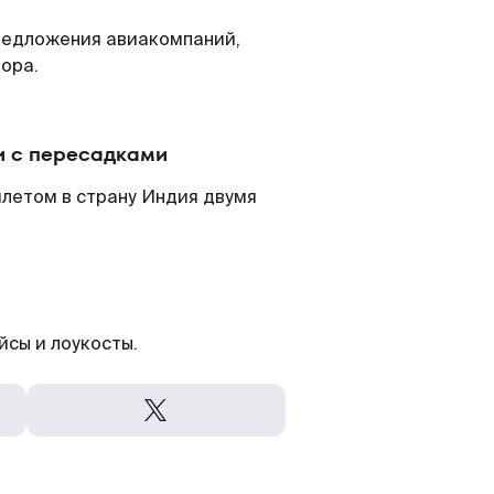
редложения авиакомпаний,
ора.
и с пересадками
илетом в страну Индия двумя
йсы и лоукосты.