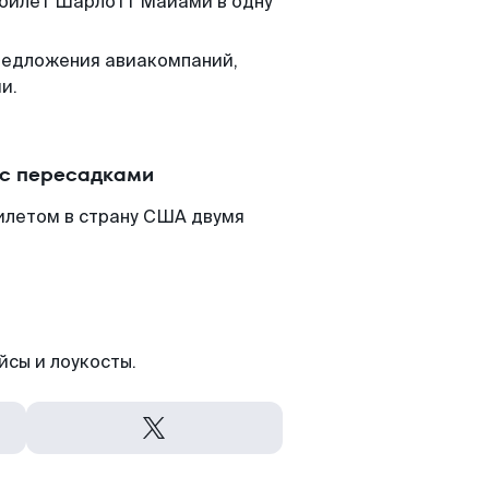
м билет Шарлотт Майами в одну
редложения авиакомпаний,
и.
 с пересадками
илетом в страну США двумя
йсы и лоукосты.