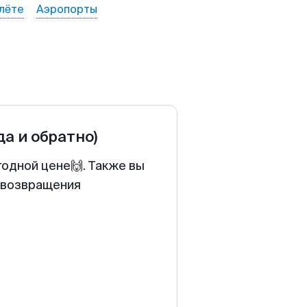
лёте
Аэропорты
да и обратно)
годной цене🙌. Также вы
у возвращения