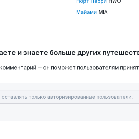
Норт Перри
HWO
Майами
MIA
аете и знаете больше других путешес
комментарий — он поможет пользователям приня