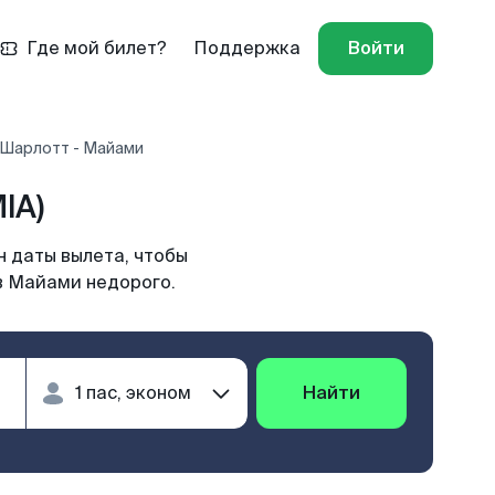
Где мой билет?
Поддержка
Войти
 Шарлотт - Майами
IA)
 даты вылета, чтобы
в Майами недорого.
Найти