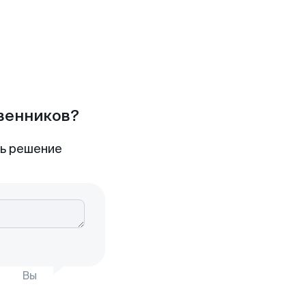
твенников?
ть решение
Вы