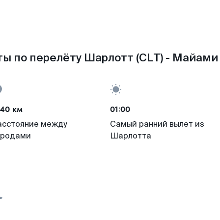
ы по перелёту Шарлотт (CLT) - Майами 
040 км
01:00
асстояние между
Самый ранний вылет из
ородами
Шарлотта