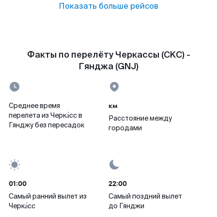
Показать больше рейсов
Факты по перелёту Черкассы (CKC) -
Гянджа (GNJ)
км
Среднее время
перелета из Черка́сс в
Расстояние между
Гянджу без пересадок
городами
01:00
22:00
Самый ранний вылет из
Самый поздний вылет
Черка́сс
до Гянджи