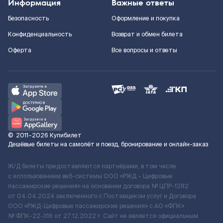
Информация
Важные ответы
Безопасность
Оформление и покупка
Конфиденциальность
Возврат и обмен билета
Оферта
Все вопросы и ответы
©
2011–2026
Купибилет
Дешёвые билеты на самолёт и поезд, бронирование и онлайн-заказ
Ж/Д билеты предоставляются партнёрами, в том числе
с использованием веб-системы ООО «РЖД – Цифровые
пассажирские решения» на основании договора № ЦПР-1282
от 04.04.2024 заключенного с Поставщиком услуг и Договора
ООО «РЖД-Цифровые пассажирские решения» c АО «ФПК»
№ ФПК-22-316 от 27.12.2022 г. Сайт не является официальным