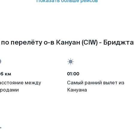
Показать больше рейсов
по перелёту о-в Кануан (CIW) - Бриджтау
05 км
01:00
асстояние между
Самый ранний вылет из
ородами
Кануана