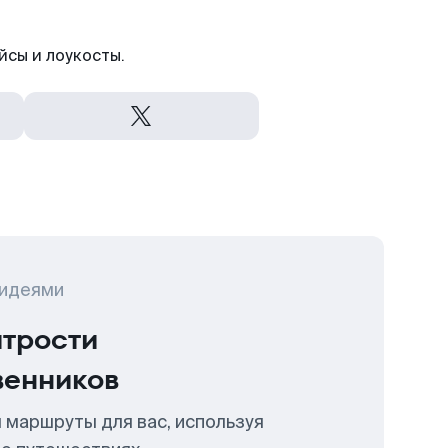
йсы и лоукосты.
 идеями
итрости
венников
 маршруты для вас, используя