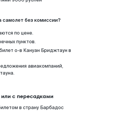
а самолет без комиссии?
аются по цене.
нечных пунктов.
 билет о-в Кануан Бриджтаун в
редложения авиакомпаний,
тауна.
 или с пересадками
билетом в страну Барбадос