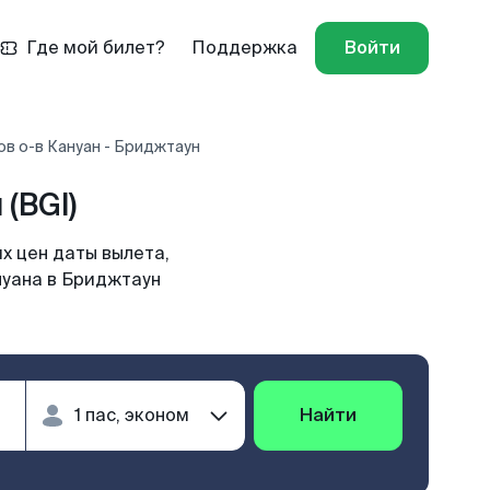
Где мой билет?
Поддержка
Войти
ов о-в Кануан - Бриджтаун
(BGI)
х цен даты вылета,
нуана в Бриджтаун
Найти