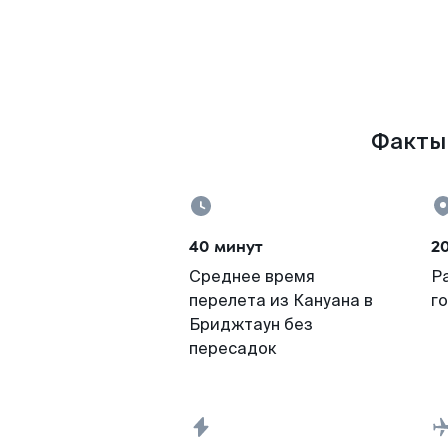
Факты 
40 минут
2
Среднее время
Р
перелета из Кануана в
г
Бриджтаун без
пересадок